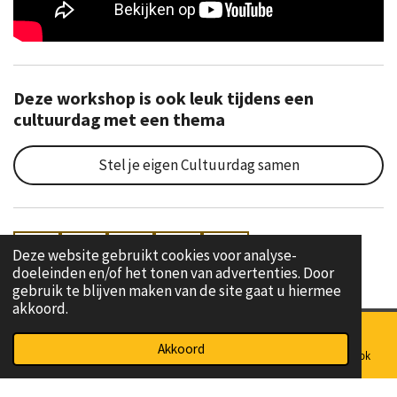
Deze workshop is ook leuk tijdens een
cultuurdag met een thema
Stel je eigen Cultuurdag samen
Deze website gebruikt cookies voor analyse-
F
W
I
Y
L
doeleinden en/of het tonen van advertenties. Door
a
h
n
o
i
gebruik te blijven maken van de site gaat u hiermee
c
a
s
u
n
akkoord.
e
t
t
T
k
© 2022 - 2024 Cultuurgeluid I
Algemene Voorwaarden en
Akkoord
b
s
a
u
e
E-mailadres
Telefoonnummer
Kaart
Facebook
Klachtenregeling
I
o
A
g
b
d