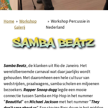
Home
»
Workshop
»
Workshop Percussie in
Galerij
Nederland
Samba Beatz
, de klanken uit Rio de Janeiro. Het
wereldberoemde carnaval wat daar jaarlijks wordt
gehouden. Met daaromheen een hele cultuur van
wedstrijden, praalwagens, samba scholen en miljoenen
bezoekers.
Rapper Snoop dogg
legde een mooie
connectie tussen Samba en Hip Hop in het nummer
"
Beautiful
" en
Michael Jackson
met het nummer "
They
don't care about us
". Een stevige Bass drum in het midden