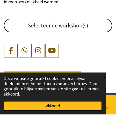
ideeën werkelijkheid worden!
Selecteer de workshop(s)
F
W
I
Y
a
h
n
o
c
a
s
u
e
t
t
T
Wat is er nodig voor de workshop
Deze website gebruikt cookies voor analyse-
b
s
a
u
doeleinden en/of het tonen van advertenties. Door
o
A
g
b
gebruik te blijven maken van de site gaat u hiermee
o
p
r
e
akkoord.
k
p
a
m
© 2022 - 2024 Cultuurgeluid I
Algemene Voorwaarden en
Akkoord
E-mailadres
Telefoonnummer
Kaart
Facebook
Klachtenregeling
I