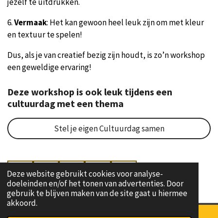
jezelf te uitdrukken.
6.
Vermaak
: Het kan gewoon heel leuk zijn om met kleur
en textuur te spelen!
Dus, als je van creatief bezig zijn houdt, is zo’n workshop
een geweldige ervaring!
Deze workshop is ook leuk tijdens een
cultuurdag met een thema
Stel je eigen Cultuurdag samen
Deze website gebruikt cookies voor analyse-
F
W
I
Y
L
doeleinden en/of het tonen van advertenties. Door
a
h
n
o
i
gebruik te blijven maken van de site gaat u hiermee
c
a
s
u
n
akkoord.
e
t
t
T
k