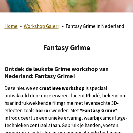
Home
»
Workshop Galerij
»
Fantasy Grime in Nederland
Fantasy Grime
Ontdek de leukste Grime workshop van
Nederland:
Fantasy Grime
!
Deze nieuwe en
creatieve workshop
is speciaal
ontwikkeld door onze ervaren docent Rhodé, bekend om
haar indrukwekkende filmgrime met levensechte 3D-
effecten zoals
horror
wonden. Met
*Fantasy Grime*
introduceert ze een unieke ervaring, waarbij camouflage-
technieken centraal staan. Gebruik je handen, voeten,
armen en gezicht als canvas voor opvallende bodypaint