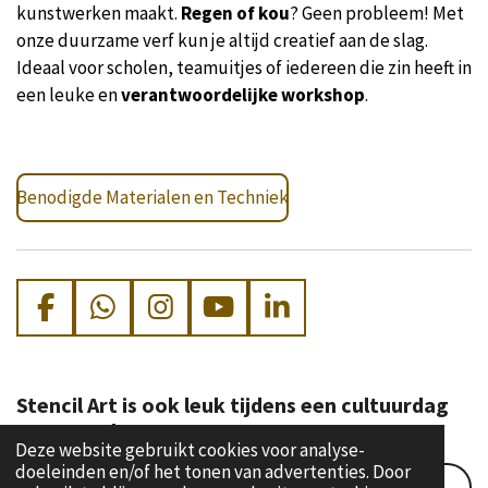
kunstwerken maakt.
Regen of kou
? Geen probleem! Met
onze duurzame verf kun je altijd creatief aan de slag.
Ideaal voor scholen, teamuitjes of iedereen die zin heeft in
een leuke en
verantwoordelijke workshop
.
Benodigde Materialen en Techniek
F
W
I
Y
L
a
h
n
o
i
c
a
s
u
n
e
t
t
T
k
Stencil Art is ook leuk tijdens een cultuurdag
b
s
a
u
e
met een thema
Deze website gebruikt cookies voor analyse-
o
A
g
b
d
doeleinden en/of het tonen van advertenties. Door
o
p
r
e
I
Stel je eigen Cultuurdag samen