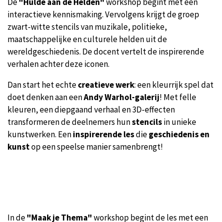
De
"Hulde aan de Helden"
workshop begint met een
interactieve kennismaking. Vervolgens krijgt de groep
zwart-witte stencils van muzikale, politieke,
maatschappelijke en culturele helden uit de
wereldgeschiedenis. De docent vertelt de inspirerende
verhalen achter deze iconen.
Dan start het echte
creatieve werk
: een kleurrijk spel dat
doet denken aan een
Andy Warhol-galerij
! Met felle
kleuren, een diepgaand verhaal en 3D-effecten
transformeren de deelnemers hun
stencils
in unieke
kunstwerken. Een
inspirerende les
die
geschiedenis en
kunst
op een speelse manier samenbrengt!
In de
"Maak je Thema"
workshop begint de les met een