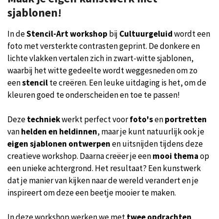
sjablonen!
In de
Stencil-Art workshop
bij
Cultuurgeluid
wordt een
foto met versterkte contrasten geprint. De donkere en
lichte vlakken vertalen zich in zwart-witte sjablonen,
waarbij het witte gedeelte wordt weggesneden om zo
een
stencil
te creëren. Een leuke uitdaging is het, om de
kleuren goed te onderscheiden en toe te passen!
Deze
techniek
werkt perfect voor
foto's
en
portretten
van
helden en heldinnen
, maar je kunt natuurlijk ook je
eigen sjablonen ontwerpen
en uitsnijden tijdens deze
creatieve workshop. Daarna creëer je een
mooi thema
op
een unieke achtergrond. Het resultaat? Een kunstwerk
dat je manier van kijken naar de wereld verandert en je
inspireert om deze een beetje mooier te maken.
In deze workshop werken we met
twee opdrachten
,