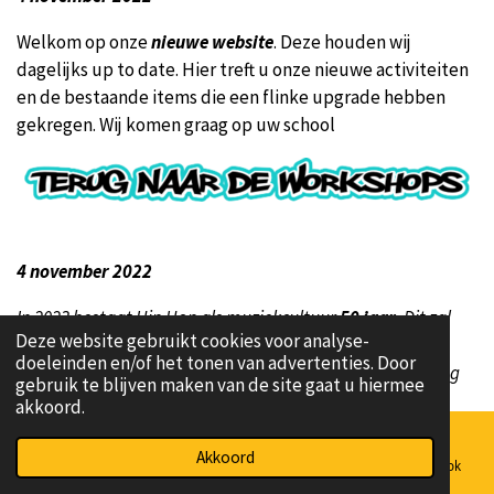
Welkom op onze
nieuwe website
. Deze houden wij
dagelijks up to date. Hier treft u onze nieuwe activiteiten
en de bestaande items die een flinke upgrade hebben
gekregen. Wij komen graag op uw school
4 november 2022
In 2023 bestaat Hip Hop als muziekcultuur
50 jaar
. Dit zal
Deze website gebruikt cookies voor analyse-
gevierd worden door vele Hip Hop organisaties, dus ook
doeleinden en/of het tonen van advertenties. Door
door ons. Wij beginnen met een nieuwe workshop Doe Dag
gebruik te blijven maken van de site gaat u hiermee
genaamd
akkoord.
Akkoord
E-mailadres
Telefoonnummer
Kaart
Facebook