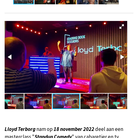
Lloyd Terborg
nam op
18 november 2022
deel aan een
masterclass "
Standup Comedy
" van cabaretier en tv